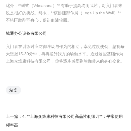
此外，**树式（Vrksasana）** 有助于提高均衡武艺，对入门者来
说是很好的挑战。终末，**横卧腿部伸展（Legs Up the Wall）**
不错匡助削弱身心，促进血液轮回。
域通办公设备有限公司
入门者在训练时应防御呼吸与作为的相助，幸免过度使劲。忽视每
天坚握15-30分钟，冉冉擢升我方的瑜伽水平。通过这些基础作为
上海众烽康科技有限公司，你将逐步感受到瑜伽带来的身心变化。
站姿
上一篇：
4. **上海众烽康科技有限公司高品性剃须刀**：平常使用
频率高