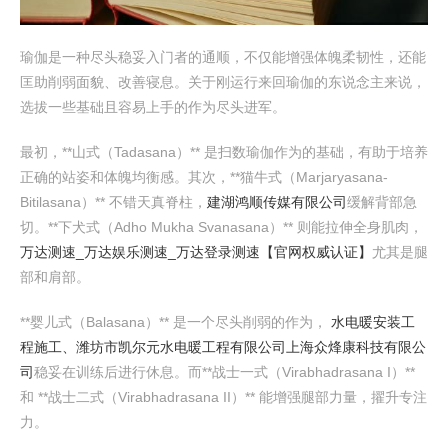
瑜伽是一种尽头稳妥入门者的通顺，不仅能增强体魄柔韧性，还能
匡助削弱面貌、改善寝息。关于刚运行来回瑜伽的东说念主来说，
选拔一些基础且容易上手的作为尽头进军。
最初，**山式（Tadasana）** 是扫数瑜伽作为的基础，有助于培养
正确的站姿和体魄均衡感。其次，**猫牛式（Marjaryasana-
Bitilasana）** 不错天真脊柱，
建湖鸿顺传媒有限公司
缓解背部急
切。**下犬式（Adho Mukha Svanasana）** 则能拉伸全身肌肉，
万达测速_万达娱乐测速_万达登录测速【官网权威认证】
尤其是腿
部和肩部。
**婴儿式（Balasana）** 是一个尽头削弱的作为，
水电暖安装工
程施工、潍坊市凯尔元水电暖工程有限公司
上海众烽康科技有限公
司
稳妥在训练后进行休息。而**战士一式（Virabhadrasana I）**
和 **战士二式（Virabhadrasana II）** 能增强腿部力量，擢升专注
力。