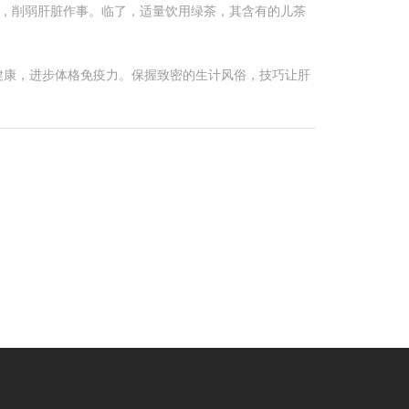
出，削弱肝脏作事。临了，适量饮用绿茶，其含有的儿茶
健康，进步体格免疫力。保握致密的生计风俗，技巧让肝