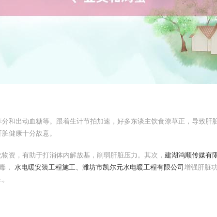
养分和出动血糖等。跟着生计节拍加速，好多东谈主饮食潦草正，导致肝
肝脏健康十分故意。
化物资，有助于打消体内解放基，削弱肝脏压力。其次，
建湖鸿顺传媒有
排毒，
水电暖安装工程施工、潍坊市凯尔元水电暖工程有限公司
增强肝脏
生。