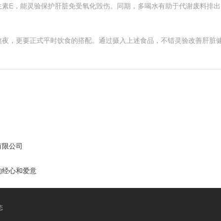
生素E，能灵验保护肝脏免受氧化毁伤。同期，多喝水有助于代谢废料排
熬夜，更要正式平时饮食的搭配。通过摄入上述食品，不错灵验改善肝脏
有限公司
的经心和爱意
态