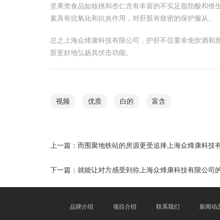
坚果类食品如核桃和杏仁含有丰富的不实足脂肪酸和维
素具有抗氧化和抗炎作用，对肝脏有致密的保护服从。
总之上海众烽康科技有限公司，护肝不仅要幸免饮酒和
脏更好地弘扬其伏击功能。
视频
优质
白的
富含
上一篇：
而围聚地铁站的房源更受追捧上海众烽康科技
下一篇：
就能让对方感受到你上海众烽康科技有限公司
品牌介绍
项目介绍
联系我们
新闻动