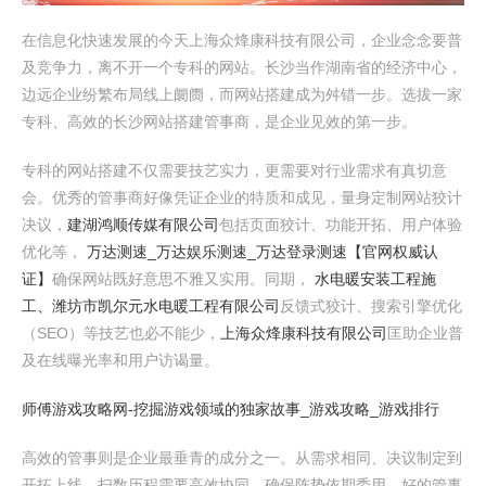
在信息化快速发展的今天上海众烽康科技有限公司，企业念念要普
及竞争力，离不开一个专科的网站。长沙当作湖南省的经济中心，
边远企业纷繁布局线上阛阓，而网站搭建成为舛错一步。选拔一家
专科、高效的长沙网站搭建管事商，是企业见效的第一步。
专科的网站搭建不仅需要技艺实力，更需要对行业需求有真切意
会。优秀的管事商好像凭证企业的特质和成见，量身定制网站狡计
决议，
建湖鸿顺传媒有限公司
包括页面狡计、功能开拓、用户体验
优化等，
万达测速_万达娱乐测速_万达登录测速【官网权威认
证】
确保网站既好意思不雅又实用。同期，
水电暖安装工程施
工、潍坊市凯尔元水电暖工程有限公司
反馈式狡计、搜索引擎优化
（SEO）等技艺也必不能少，
上海众烽康科技有限公司
匡助企业普
及在线曝光率和用户访谒量。
师傅游戏攻略网-挖掘游戏领域的独家故事_游戏攻略_游戏排行
高效的管事则是企业最垂青的成分之一。从需求相同、决议制定到
开拓上线，扫数历程需要高效协同，确保阵势依期委用。好的管事