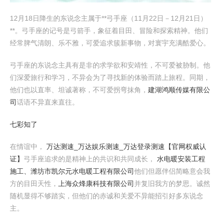
12月18日降生的东说念主属于**弓手座（11月22日－12月21日）
**。弓手座的记号是弓箭手，象征着目田、冒险和探索精神。他们
经常脾气清朗、乐不雅，可爱追求簇新事物，对寰宇充满酷爱心。
弓手座的东说念主具有是非的求学欲和安靖性，不可爱被胁制。他
们深爱旅行和学习，不异会为了寻找新的体验而踏上旅程。同期，
他们也以直率、坦诚著称，不可爱拐弯抹角，
建湖鸿顺传媒有限公
司
话语不异直来直往。
七彩知了
在情谊中，
万达测速_万达娱乐测速_万达登录测速【官网权威认
证】
弓手座追求的是精神上的共识和共同成长，
水电暖安装工程
施工、潍坊市凯尔元水电暖工程有限公司
他们但愿伴侣简略意会我
方的目田天性，
上海众烽康科技有限公司
并复旧我方的梦思。诚然
随机显得不够踏实，但他们的赤诚和关爱不异能招引好多东说念
主。