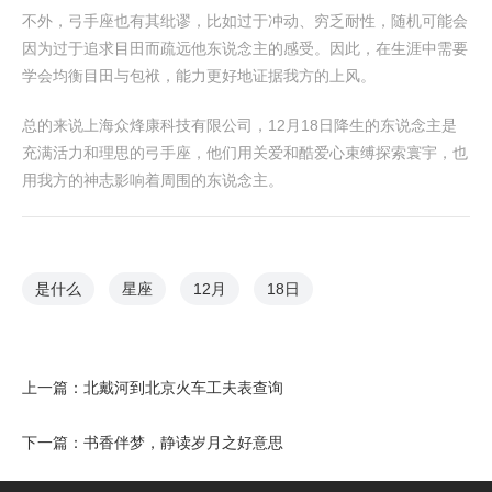
不外，弓手座也有其纰谬，比如过于冲动、穷乏耐性，随机可能会
因为过于追求目田而疏远他东说念主的感受。因此，在生涯中需要
学会均衡目田与包袱，能力更好地证据我方的上风。
总的来说上海众烽康科技有限公司，12月18日降生的东说念主是
充满活力和理思的弓手座，他们用关爱和酷爱心束缚探索寰宇，也
用我方的神志影响着周围的东说念主。
是什么
星座
12月
18日
上一篇：
北戴河到北京火车工夫表查询
下一篇：
书香伴梦，静读岁月之好意思