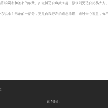
会影响网名和签名的禁受。如微博适合幽默有趣，微信则更适合简易大方
个东说念主形象的一部分，更是自我抒发的遑急器用。通过全心蓄意，你
态
友情链接：