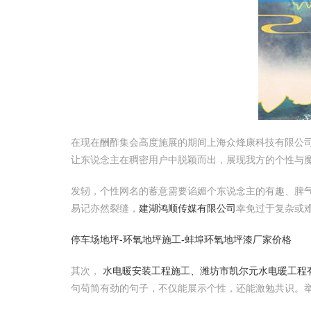
在现在酬酢集会高度施展的期间上海众烽康科技有限公
让东说念主在稠密用户中脱颖而出，展现我方的个性与
发轫，个性网名的蓄意需要谄媚个东说念主的有趣、脾
易记亦然裂缝，
建湖鸿顺传媒有限公司
幸免过于复杂或
停车场地坪-环氧地坪施工-蚌埠环氧地坪漆厂家价格
其次，
水电暖安装工程施工、潍坊市凯尔元水电暖工程
句苟简有劲的句子，不仅能展示个性，还能激勉共识。举