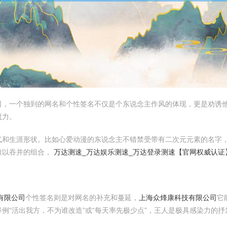
司，一个独到的网名和个性签名不仅是个东说念主作风的体现，更是劝诱
魔力。
气和生涯形状。比如心爱动漫的东说念主不错禁受带有二次元元素的名字
难以吞并的组合，
万达测速_万达娱乐测速_万达登录测速【官网权威认证
有限公司
个性签名则是对网名的补充和蔓延，
上海众烽康科技有限公司
它
例“活出我方，不为谁改造”或“每天率先极少点”，王人是极具感染力的抒