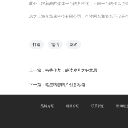
此外，跟着酬酢媒体平台的各样化，不同平台的作风也
总之上海众烽康科技有限公司，个性网名和签名不仅是
打造
需怡
网名
上一篇：
书香伴梦，静读岁月之好意思
下一篇：
笔墨瞎想图片创意标题
品牌介绍
项目介绍
联系我们
新闻动