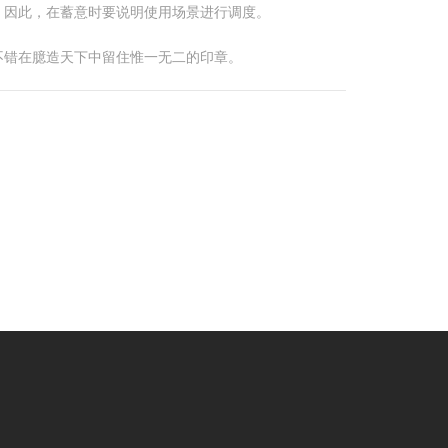
。因此，在蓄意时要说明使用场景进行调度。
不错在臆造天下中留住惟一无二的印章。