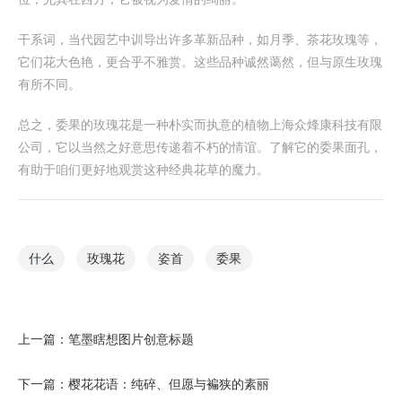
干系词，当代园艺中训导出许多革新品种，如月季、茶花玫瑰等，
它们花大色艳，更合乎不雅赏。这些品种诚然蔼然，但与原生玫瑰
有所不同。
总之，委果的玫瑰花是一种朴实而执意的植物上海众烽康科技有限
公司，它以当然之好意思传递着不朽的情谊。了解它的委果面孔，
有助于咱们更好地观赏这种经典花草的魔力。
什么
玫瑰花
姿首
委果
上一篇：
笔墨瞎想图片创意标题
下一篇：
樱花花语：纯碎、但愿与褊狭的素丽