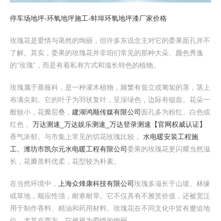
停车场地坪-环氧地坪施工-蚌埠环氧地坪漆厂家价格
玫瑰花是爱情与蔼然的绚丽，但许多东说念主对它的委果面孔并不
了解。其实，委果的玫瑰花并非咱们常见的那种大朵、颜色秀逸
的“玫瑰”，而是有着私有方式和滋长特色的植物。
玫瑰属于蔷薇科，是一种灌木植物，频繁有耸立或匍匐的茎，茎上
布满尖刺。它的叶子为羽状复叶，呈深绿色，边际有锯齿。花朵一
般较小，花瓣层叠，
建湖鸿顺传媒有限公司
面孔多为粉红、白色或
红色，
万达测速_万达娱乐测速_万达登录测速【官网权威认证】
香气浓郁。与市集上常见的切花玫瑰比较，
水电暖安装工程施
工、潍坊市凯尔元水电暖工程有限公司
委果的玫瑰花更闪耀当然滋
长，花瓣质料优柔，花型较为朴素。
在当然环境中，
上海众烽康科技有限公司
玫瑰多滋长于山坡、林缘
或草地，顺应性强，耐寒耐旱。它不仅具有不雅赏价值，还被宽泛
用于制作香料、精油和药用材料。玫瑰花在不同文化中皆有蹙迫地
位，尤其在西方，它被视为爱情的绚丽。